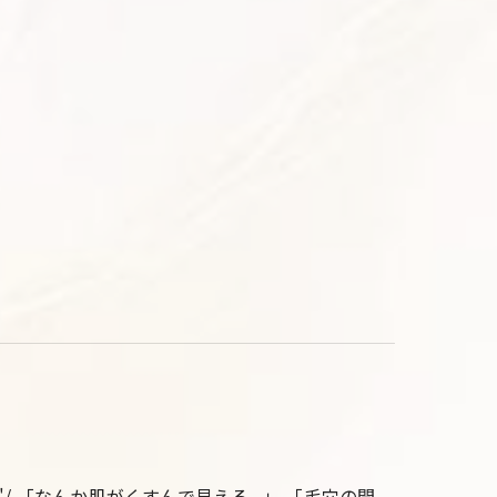
 「なんか肌がくすんで見える...」 「毛穴の開