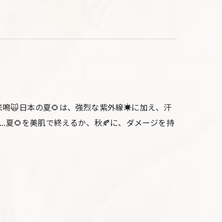
鳴🙀日本の夏🌻は、強烈な紫外線☀️に加え、汗
..夏🌻を美肌で終えるか、秋🍂に、ダメージを持