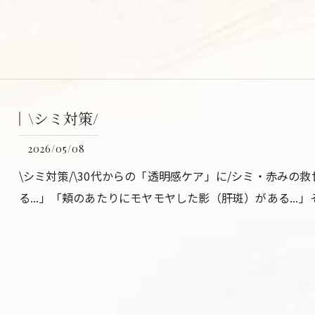
\シミ対策/
2026/05/08
\シミ対策/\30代からの「透明感ケア」に/シミ・赤み
る...」「頬のあたりにモヤモヤした影（肝斑）がある..