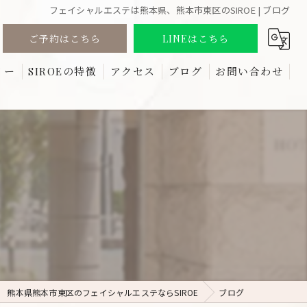
フェイシャルエステは熊本県、熊本市東区のSIROE | ブログ
ご予約はこちら
LINEはこちら
リー
SIROEの特徴
アクセス
ブログ
お問い合わせ
る質問
しみ
コラム
たるみ
リフトアップ
ほうれい線
しわ
熊本県熊本市東区のフェイシャルエステならSIROE
ブログ