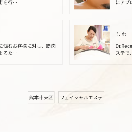
術を行…
にアプ
しわ
に悩むお客様に対し、筋肉
Dr.R
よるた…
ステで
熊本市東区
フェイシャルエステ