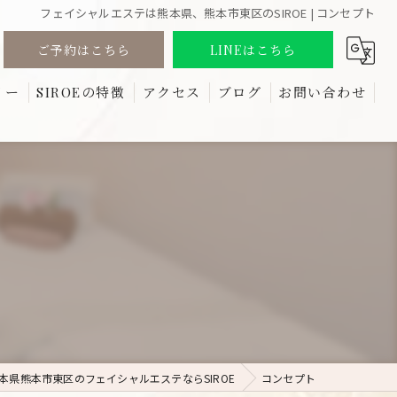
フェイシャルエステは熊本県、熊本市東区のSIROE | コンセプト
ご予約はこちら
LINEはこちら
リー
SIROEの特徴
アクセス
ブログ
お問い合わせ
る質問
しみ
コラム
たるみ
リフトアップ
ほうれい線
しわ
本県熊本市東区のフェイシャルエステならSIROE
コンセプト