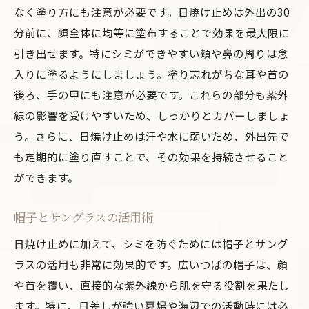
保湿がシミ予防に必要な理由
なく塗り方にも注意が必要です。日焼け止めは外出の30
肌タイプ別の最適な保湿製品選び
分前に、顔全体に均等に塗布することで効果を最大限に
引き出せます。特にシミができやすい頬や鼻の周りは念
保湿効果を高めるための使用タイミング
入りに塗るようにしましょう。塗り忘れがちな耳や首の
乾燥を防ぐための生活習慣
後ろ、手の甲にも注意が必要です。これらの部分も紫外
保湿と紫外線対策の相乗効果
線の影響を受けやすいため、しっかりとカバーしましょ
保湿不足によるシミリスクの増加
う。さらに、日焼け止めは汗や水に弱いため、外出先で
シミ対策に必須なスキンケア製品の選び方
も定期的に塗り直すことで、その効果を持続させること
シミ予防に効果的な成分とは
ができます。
毎日のスキンケアに取り入れたいアイテム
帽子とサングラスの活用術
製品選びのポイントと注意点
ナチュラル成分と化学成分の違い
日焼け止めに加えて、シミを防ぐためには帽子とサング
ラスの活用も非常に効果的です。広いつばの帽子は、顔
スキンケア製品の周期的な見直し
や首を覆い、直接的な紫外線から肌を守る役割を果たし
最新のシミ対策技術に注目
ます。特に、日差しが強い夏場や海辺での活動時には必