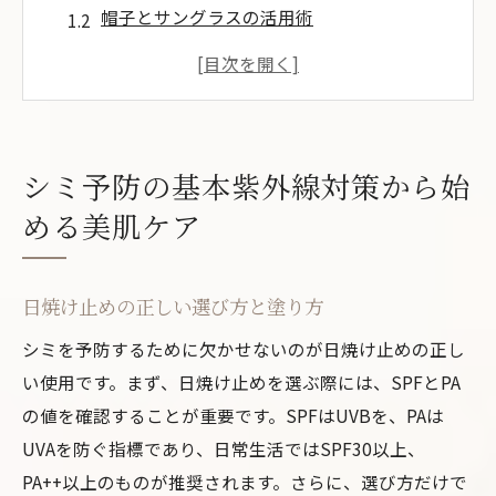
帽子とサングラスの活用術
室内でも安心できない紫外線の意外な影響
UVカット衣類で全身を守る方法
日常の紫外線対策を習慣化するコツ
紫外線指数に応じた対策の変化
シミ予防の基本紫外線対策から始
紫外線とシミの関係日常でできる予防法
める美肌ケア
紫外線がシミを引き起こすメカニズム
環境による紫外線の違いとシミへの影響
日焼け止めの正しい選び方と塗り方
外出時間帯を工夫してシミを防ぐ
シミを予防するために欠かせないのが日焼け止めの正し
紫外線による肌ストレスの軽減策
い使用です。まず、日焼け止めを選ぶ際には、SPFとPA
日常生活に潜む紫外線の意外な原因
の値を確認することが重要です。SPFはUVBを、PAは
家庭でできる手軽な紫外線対策
UVAを防ぐ指標であり、日常生活ではSPF30以上、
シミを防ぐ保湿の力乾燥知らずの肌作り
PA++以上のものが推奨されます。さらに、選び方だけで