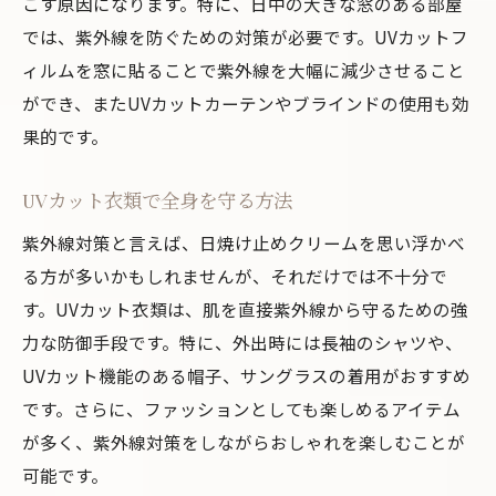
こす原因になります。特に、日中の大きな窓のある部屋
食事と睡眠を整える習慣作り
では、紫外線を防ぐための対策が必要です。UVカットフ
心も豊かにする毎日のシミ予防習慣
ィルムを窓に貼ることで紫外線を大幅に減少させること
ができ、またUVカットカーテンやブラインドの使用も効
ストレスがシミに与える影響
果的です。
リラクゼーションが肌に良い理由
心を豊かにする美容習慣
UVカット衣類で全身を守る方法
心と肌を整えるリフレッシュ法
紫外線対策と言えば、日焼け止めクリームを思い浮かべ
メンタルヘルスとシミ予防の相関
る方が多いかもしれませんが、それだけでは不十分で
美容と心のバランスを取るアプローチ
す。UVカット衣類は、肌を直接紫外線から守るための強
美肌を守るためのシミ対策生活習慣の見直し
力な防御手段です。特に、外出時には長袖のシャツや、
生活リズムを整えるシミ予防法
UVカット機能のある帽子、サングラスの着用がおすすめ
適度な運動がもたらす美肌効果
です。さらに、ファッションとしても楽しめるアイテム
が多く、紫外線対策をしながらおしゃれを楽しむことが
日常生活で避けるべきシミの原因
可能です。
シンプルな生活で美肌を保つコツ