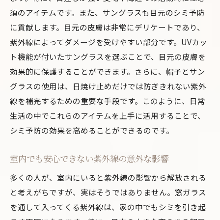
日常生活で無理なく続けるシミ予防の新常識
須のアイテムです。また、サングラスも目元のシミ予防
日々のルーティンにシミ予防を組み込む方
に貢献します。目元の皮膚は非常にデリケートであり、
法
紫外線によってダメージを受けやすい部分です。UVカッ
シンプルで効果的な習慣の作り方
ト機能が付いたサングラスを選ぶことで、目元の皮膚を
忙しい人でも続けられるシミ対策
効果的に保護することができます。さらに、帽子とサン
家事や仕事に取り入れるシミ予防法
グラスの使用は、日焼け止めだけでは防ぎきれない紫外
季節ごとのシミ予防アプローチ
線を補完するための重要な手段です。このように、日常
生活の中でこれらのアイテムを上手に活用することで、
家族全員でできるシミ予防生活
シミ予防の効果を高めることができるのです。
食事と睡眠で守るシミゼロの健康肌
シミ予防に役立つ栄養素と食品
室内でも安心できない紫外線の意外な影響
睡眠の質が肌に与える影響
多くの人が、室内にいると紫外線の影響から解放される
日常食に取り入れたい美肌レシピ
と考えがちですが、実はそうではありません。窓ガラス
正しい食生活でシミを防ぐ
を通して入ってくる紫外線は、家の中でもシミを引き起
睡眠時間と肌の関係を知る