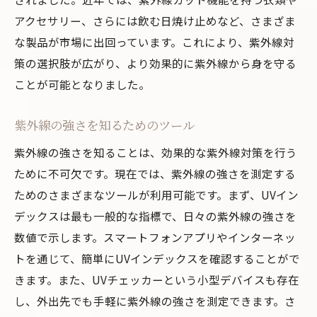
アクセサリー、さらには飲む日焼け止めなど、さまざま
サングラスのUVカット性能とは
な製品が市場に出回っています。これにより、紫外線対
目の健康を守るためのサングラス選び
策の選択肢が広がり、より効果的に紫外線から身を守る
サングラスのデザインと機能性
ことが可能となりました。
人気ブランドのサングラス紹介
サングラスのメンテナンス方法
紫外線の強さを知るためのツール
サングラスの購入時にチェックすべきポイ
紫外線の強さを知ることは、効果的な紫外線対策を行う
ント
ために不可欠です。現在では、紫外線の強さを測定する
紫外線による肌ダメージを最小限にする生活習
ためのさまざまなツールが利用可能です。まず、UVイン
慣の見直し
デックスは最も一般的な指標で、日々の紫外線の強さを
日常でできる紫外線対策の工夫
数値で示します。スマートフォンアプリやインターネッ
トを通じて、簡単にUVインデックスを確認することがで
紫外線対策に有効な衣類選び
きます。また、UVチェッカーという小型デバイスも存在
家の中での紫外線対策
し、外出先でも手軽に紫外線の強さを測定できます。さ
紫外線防止効果のある食材