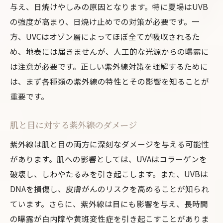
与え、日焼けやしみの原因となります。特に夏場はUVB
子供や高齢者におすすめの日焼け止め
の強度が高まり、日焼け止めでの対策が必要です。一
帽子やサングラスを活用した紫外線対策のポイ
方、UVCはオゾン層によってほぼ全てが吸収されるた
ント
め、地表には届きませんが、人工的な光源からの曝露に
紫外線防止効果の高い帽子の選び方
は注意が必要です。正しい紫外線対策を理解するために
サングラスの重要性と選び方
は、まず各種類の紫外線の特性とその影響を知ることが
重要です。
帽子とサングラスの素材とデザイン
紫外線防止アクセサリーの活用法
肌と目に対する紫外線のダメージ
小物でできる紫外線対策
紫外線は肌と目の両方に深刻なダメージを与える可能性
外出時の紫外線対策アイテム持参のコツ
があります。肌への影響としては、UVAはコラーゲンを
紫外線が強い季節におすすめの外出時間帯とそ
破壊し、しわやたるみを引き起こします。また、UVBは
の理由
DNAを損傷し、皮膚がんのリスクを高めることが知られ
紫外線が最も強い時間帯とは
ています。さらに、紫外線は目にも影響を与え、長時間
朝と夕方の外出が推奨される理由
の曝露が白内障や黄斑変性症を引き起こすことがありま