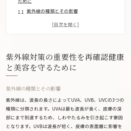
ために
紫外線の種類とその影響
肌と目に対する紫外線のダメージ
紫外線対策の歴史と進化
紫外線の強さを知るためのツール
日常生活での紫外線防御の必要性
紫外線対策の重要性を再確認健康
紫外線対策を怠るとどうなる？
と美容を守るために
日焼け止めの選び方と正しい塗り方で紫外線を
シャットアウト
紫外線の種類とその影響
SPFとPAの違いを理解しよう
日焼け止めの種類と特性
紫外線は、波長の長さによってUVA、UVB、UVCの3つの
種類に分類されます。UVAは最も波長が長く、皮膚の深
日焼け止めの効果的な塗り方
部にまで到達するため、しわやたるみを引き起こす要因
日焼け止めの塗り直しのタイミング
となります。UVBは波長が短く、皮膚の表面層に影響を
敏感肌に適した日焼け止め