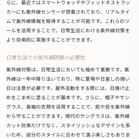
らに、最近ではスマートウォッチやフィットネストラッ
ストレスと紫外線対策の関係
カーにも紫外線センサーが搭載されており、リアルタイ
日常生活に取り入れるべき紫外線対策
ムで紫外線情報を取得することが可能です。これらのツ
健康的で美しい肌を保つための最新紫外線対策
ールを活用することで、日常生活における紫外線対策を
法
より効果的に実施することができます。
最新の紫外線対策グッズ紹介
日常生活での紫外線防御の必要性
紫外線対策に役立つアプリとデバイス
紫外線防止効果を高める新技術
紫外線対策は、日常生活においても極めて重要です。紫
外線は一年中降り注いでおり、特に夏場や日差しの強い
プロフェッショナルによる紫外線対策アド
日は注意が必要です。屋外活動をする際には、日焼け止
バイス
めをこまめに塗ることが基本です。さらに、帽子やサン
未来の紫外線対策：進化する技術
グラス、長袖の衣類を活用することで、肌や目を紫外線
紫外線対策のトレンドとその背景
から守ることができます。現代のサングラスは、紫外線
カット効果だけでなく、スタイリッシュなデザインも多
いため、自分のスタイルに合わせて選ぶ楽しさもありま