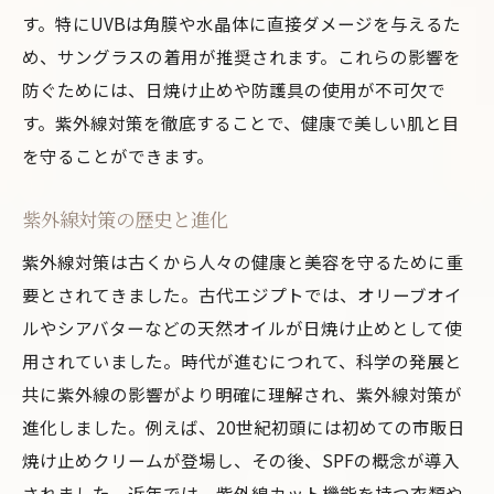
季節ごとの紫外線量の違い
す。特にUVBは角膜や水晶体に直接ダメージを与えるた
外出時間を調整するポイント
め、サングラスの着用が推奨されます。これらの影響を
防ぐためには、日焼け止めや防護具の使用が不可欠で
天気予報を活用した外出計画
す。紫外線対策を徹底することで、健康で美しい肌と目
紫外線対策に関するアプリの活用法
を守ることができます。
紫外線対策だけじゃない！美肌ケアのための総
合アプローチ
紫外線対策の歴史と進化
紫外線対策とスキンケアの連携
紫外線対策は古くから人々の健康と美容を守るために重
インナーケアと紫外線対策の関係
要とされてきました。古代エジプトでは、オリーブオイ
食事で美肌をサポートする方法
ルやシアバターなどの天然オイルが日焼け止めとして使
睡眠と紫外線対策の関係性
用されていました。時代が進むにつれて、科学の発展と
定期的なスキンチェックの重要性
共に紫外線の影響がより明確に理解され、紫外線対策が
美肌を守るための生活習慣
進化しました。例えば、20世紀初頭には初めての市販日
焼け止めクリームが登場し、その後、SPFの概念が導入
目の健康も守る！サングラス選びの基準とおす
されました。近年では、紫外線カット機能を持つ衣類や
すめブランド