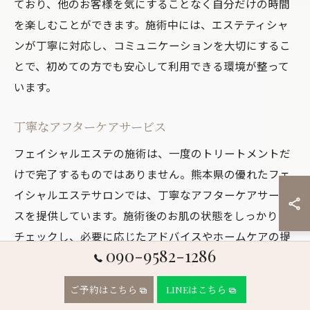
ており、他のお客様を気にすることなく自分だけの時間
を楽しむことができます。施術中には、エステティシャ
ンが丁寧に対応し、コミュニケーションを大切にするこ
とで、初めての方でも安心して利用できる環境が整って
います。
丁寧なアフターケアサービス
フェイシャルエステの施術は、一度のトリートメントだ
けで完了するものではありません。熊本県の優れたフェ
イシャルエステサロンでは、丁寧なアフターケアサービ
スを提供しています。施術後のお肌の状態をしっかりと
チェックし、必要に応じたアドバイスやホームケアの提
090-9582-1286
案を行います。これにより、美肌を長期間キープするこ
とが可能になります。アフターケアには、肌に優しい化
ご予約はこちら
LINEはこちら
粧品や保湿パックの使用、また次回の施術までのケアプ