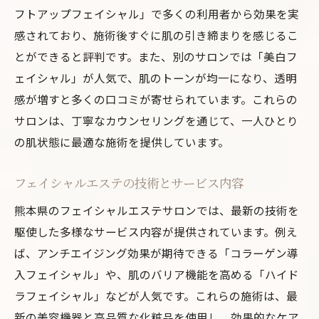
フトアップフェイシャル」で多くの利用者から効果を実
お試しコースで手軽に体験
感されており、施術後すぐに肌の引き締まりを感じるこ
初心者におすすめのケアメニュー
とができると評判です。また、別のサロンでは「美白フ
口コミで選ぶ熊本県のフェイシャルエステ高評
ェイシャル」が人気で、肌のトーンが均一になり、透明
価サロンの秘密
感が増すと多くの口コミが寄せられています。これらの
高評価サロンの口コミを徹底分析
サロンは、丁寧なカウンセリングを通じて、一人ひとり
リピート率の高さが物語る満足度
の肌状態に最適な施術を提供しています。
利用者の声から見るサロンの魅力
フェイシャルエステの技術とサービス内容
口コミで明らかになるサロンの実力
高評価サロンの共通点とは
熊本県のフェイシャルエステサロンでは、最新の技術を
駆使した多様なサービス内容が提供されています。例え
口コミから見るサロンの改善点
ば、アンチエイジング効果が期待できる「コラーゲン導
熊本県で評判のフェイシャルエステサロン肌悩
入フェイシャル」や、肌のバリア機能を高める「ハイド
み別おすすめ紹介
ラフェイシャル」などが人気です。これらの施術は、最
乾燥肌におすすめのフェイシャルエステ
新の美容機器と高品質な化粧品を使用し、効果的なケア