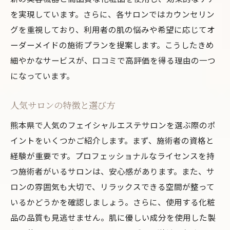
アンチエイジングに効果的なサロン
を実現しています。さらに、各サロンではカウンセリン
敏感肌でも安心の施術
グを重視しており、利用者の肌の悩みや希望に応じてオ
ニキビ・トラブル肌への対応
ーダーメイドの施術プランを提案します。こうしたきめ
美白ケアに特化したサロン
細やかなサービスが、口コミで高評価を得る理由の一つ
多様な肌悩みに応えるプロフェッショナル
になっています。
熊本県のフェイシャルエステ最新技術と丁寧な
人気サロンの特徴と選び方
サービスが人気のサロン
熊本県で人気のフェイシャルエステサロンを選ぶ際のポ
最新美容機器を使用した施術
イントをいくつかご紹介します。まず、施術者の資格と
プロフェッショナルなカウンセリング
経験が重要です。プロフェッショナルなライセンスを持
高品質な製品を使用したケア
つ施術者がいるサロンは、安心感があります。また、サ
リラックスできる施術環境
ロンの雰囲気も大切で、リラックスできる空間が整って
丁寧なアフターケアサービス
いるかどうかを確認しましょう。さらに、使用する化粧
顧客満足度の高いサロンの特徴
品の品質も見逃せません。肌に優しい成分を使用した製
口コミで探る熊本県のフェイシャルエステサロ