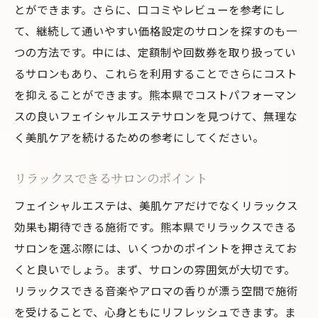
とができます。さらに、口コミやレビューを参考にし
体験談から見るサロンの選び方
て、継続して通いやすい価格設定のサロンを探すのも一
リピーターの声から見るおすすめポイント
つの方法です。中には、定額制や回数券を取り扱ってい
フェイシャルエステを熊本県で選ぶなら高評価
るサロンもあり、これらを利用することでさらにコスト
のサロンで美肌ケア
を抑えることができます。熊本県でコストパフォーマン
高評価サロンで受ける特別なケア
スの良いフェイシャルエステサロンを見つけて、無理な
口コミで選ばれる理由
く美肌ケアを続けるための参考にしてください。
美肌ケアに特化した施術
リラックスできるサロンのポイント
プロのカウンセリングが魅力
安心して通えるサロンの特徴
フェイシャルエステは、美肌ケアだけでなくリラックス
効果も期待できる施術です。熊本県でリラックスできる
高評価サロンで美肌を手に入れる方法
サロンを選ぶ際には、いくつかのポイントを押さえてお
くと良いでしょう。まず、サロンの雰囲気が大切です。
リラックスできる音楽やアロマの香りが漂う空間で施術
を受けることで、心身ともにリフレッシュできます。ま