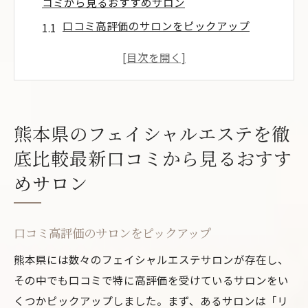
コミから見るおすすめサロン
口コミ高評価のサロンをピックアップ
フェイシャルエステの技術とサービス内容
人気サロンの特徴と選び方
コストパフォーマンスで選ぶおすすめサロ
ン
熊本県のフェイシャルエステを徹
リラックスできるサロンのポイント
底比較最新口コミから見るおすす
最新技術を導入したフェイシャルエステ
めサロン
フェイシャルエステ初心者でも安心熊本県の人
気サロン5選
初心者向けのフェイシャルエステとは
口コミ高評価のサロンをピックアップ
初回体験コースの魅力
熊本県には数々のフェイシャルエステサロンが存在し、
サロン選びのポイント
その中でも口コミで特に高評価を受けているサロンをい
くつかピックアップしました。まず、あるサロンは「リ
口コミで安心の人気サロン