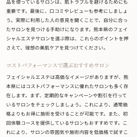
品を使っているサロンは、肌トラブルを避けるためにも
ン効果と満足度で選ぶ
重要です。最後に、口コミやレビューも参考にしましょ
口コミから見る施術効果の高さ
う。実際に利用した人の意見を聞くことで、自分に合っ
たサロンを見つける手助けになります。熊本県のフェイ
満足度の高いサロンの共通点
シャルエステサロンを選ぶ際は、これらのポイントを押
効果を実感できる施術メニュー
さえて、理想の美肌ケアを見つけてください。
リピーターが多い理由
おすすめのアフターケア
コストパフォーマンスで選ぶおすすめサロン
口コミで安心して選べるサロン
フェイシャルエステは高価なイメージがありますが、熊
熊本県のフェイシャルエステ体験談口コミから
本県にはコストパフォーマンスに優れたサロンも多く存
見るおすすめポイント
在します。まず、定期的なキャンペーンや割引を行って
実際の体験談を紹介
いるサロンをチェックしましょう。これにより、通常価
施術前後の変化をレポート
格よりもお得に施術を受けることが可能です。また、初
各サロンの強みと弱み
回体験コースを提供しているサロンもおすすめです。こ
れにより、サロンの雰囲気や施術内容を低価格で試すこ
利用者の満足度をチェック