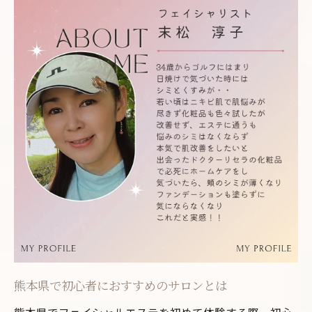
るための準備
初回の施術前に知っておきたいこと
正しいカウンセリングの受け方
施術前のスキンケア準備
持参すべきアイテムと服装の選び方
フェイシャルエステを成功させるための心
構え
施術当日の流れと注意点
熊本県で人気のフェイシャルエステサロンの特
徴とは
高評価のサロンに共通するポイント
最新の美容機器を導入しているサロン
熊本県で初心者におすすめのサロンとは
オーダーメイドケアの提供があるサロン