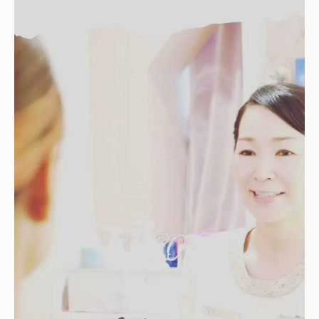
適切なケアプランの選び方
アンチエイジング効果のある施術
肌の悩み別おすすめ施術
エステ後のホームケアのポイント
サロンで受ける定期的なメンテナンス
フェイシャルエステと併用する美容法
フェイシャルエステ体験後の効果を最大化する
熊本県のサロン
効果を持続するためのアフターケア
次回予約のタイミングと間隔
サロンで受けるアフターフォローサービス
効果を高めるための生活習慣の見直し
自宅でできる簡単なケア方法