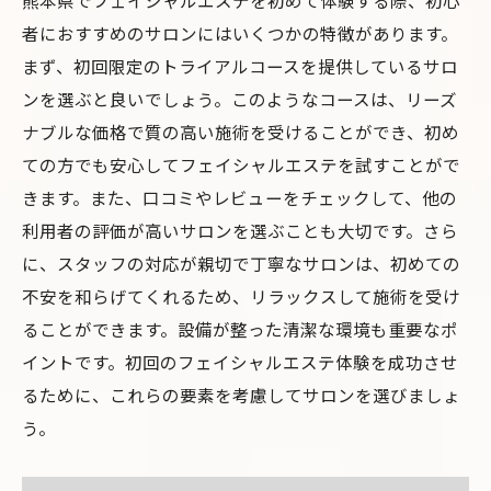
熊本県でフェイシャルエステを初めて体験する際、初心
リラックスできる快適な空間のサロン
者におすすめのサロンにはいくつかの特徴があります。
エステティシャンの技術力と対応力
まず、初回限定のトライアルコースを提供しているサロ
エステ後のフォローが充実しているサロン
ンを選ぶと良いでしょう。このようなコースは、リーズ
フェイシャルエステ初体験熊本県内で選ばれる
ナブルな価格で質の高い施術を受けることができ、初め
理由
ての方でも安心してフェイシャルエステを試すことがで
地元で愛されるサロンの魅力
きます。また、口コミやレビューをチェックして、他の
初回限定の特別プランがあるサロン
利用者の評価が高いサロンを選ぶことも大切です。さら
口コミで人気の高い理由とは
に、スタッフの対応が親切で丁寧なサロンは、初めての
安心して通えるアットホームな雰囲気
不安を和らげてくれるため、リラックスして施術を受け
ることができます。設備が整った清潔な環境も重要なポ
効果を実感した利用者の声
イントです。初回のフェイシャルエステ体験を成功させ
フェイシャルエステのリピート率が高い理
るために、これらの要素を考慮してサロンを選びましょ
由
う。
熊本県のフェイシャルエステで美肌を手に入れ
る方法