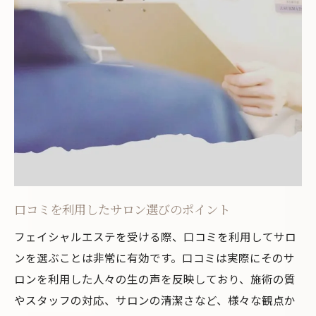
プロのアドバイスを活用する方法
熊本県でのフェイシャルエステ体験者の声とそ
の効果
実際に体験した人々の感想
エステ後の変化と効果
リピーターが多い理由とは
フェイシャルエステの長期的な効果
体験談から学ぶ成功のコツ
口コミをもとにしたサロン選びのポイント
口コミを利用したサロン選びのポイント
フェイシャルエステ初回熊本県での成功するサ
フェイシャルエステを受ける際、口コミを利用してサロ
ロンの選び方
ンを選ぶことは非常に有効です。口コミは実際にそのサ
初心者向けのサロンを選ぶ基準
ロンを利用した人々の生の声を反映しており、施術の質
初回限定プランを活用する方法
やスタッフの対応、サロンの清潔さなど、様々な観点か
施術前に確認するべきサロンの詳細