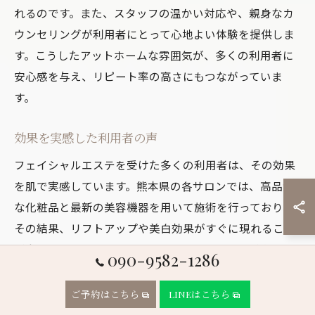
れるのです。また、スタッフの温かい対応や、親身なカ
ウンセリングが利用者にとって心地よい体験を提供しま
す。こうしたアットホームな雰囲気が、多くの利用者に
安心感を与え、リピート率の高さにもつながっていま
す。
効果を実感した利用者の声
フェイシャルエステを受けた多くの利用者は、その効果
を肌で実感しています。熊本県の各サロンでは、高品質
な化粧品と最新の美容機器を用いて施術を行っており、
その結果、リフトアップや美白効果がすぐに現れること
が多いです。利用者の口コミには、肌のトーンが均一に
090-9582-1286
なり、透明感が増したという声が多く寄せられていま
す。また、フェイシャルエステを受けることで、顔の輪
ご予約はこちら
LINEはこちら
郭が引き締まり、肌のハリが戻るといった効果も報告さ