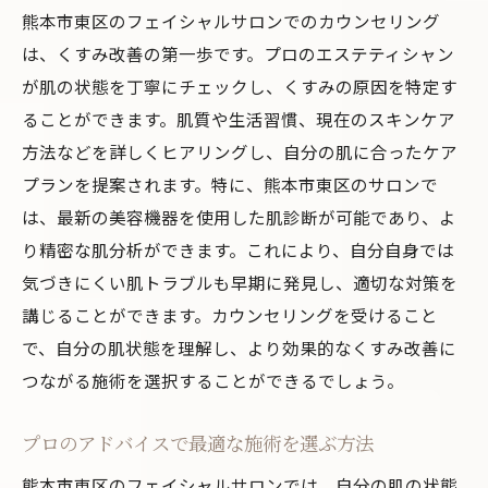
サロンで教わるセルフケアテクニック
熊本市東区のフェイシャルサロンでのカウンセリング
くすみ知らずの肌を手に入れるためのポイ
は、くすみ改善の第一歩です。プロのエステティシャン
ント
が肌の状態を丁寧にチェックし、くすみの原因を特定す
ることができます。肌質や生活習慣、現在のスキンケア
エステティシャン直伝！くすみを防ぐ生活
方法などを詳しくヒアリングし、自分の肌に合ったケア
習慣
プランを提案されます。特に、熊本市東区のサロンで
美肌を守るための栄養管理法
は、最新の美容機器を使用した肌診断が可能であり、よ
熊本市東区のフェイシャルサロンで始める新し
り精密な肌分析ができます。これにより、自分自身では
いスキンケアの習慣
気づきにくい肌トラブルも早期に発見し、適切な対策を
今すぐ始めたいくすみ改善の新習慣
講じることができます。カウンセリングを受けること
サロンで提案されるパーソナルケアプラン
で、自分の肌状態を理解し、より効果的なくすみ改善に
毎日のケアにプラスしたいアイテム紹介
つながる施術を選択することができるでしょう。
くすみ改善に役立つスキンケアの基本
プロのアドバイスで最適な施術を選ぶ方法
サロンのプロがすすめる最新美容法
新しい習慣で実感する肌の変化
熊本市東区のフェイシャルサロンでは、自分の肌の状態