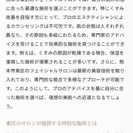
に合った最適な施術を選ぶことができます。特にくすみ
くすみ改善に特化した熊本市東区のフェイシャ
改善を目指す方にとって、プロのエステティシャンによ
ルサロン活用法
るカウンセリングは不可欠です。肌の状態は人それぞれ
くすみ改善コースの選び方と効果
異なり、その原因も多岐にわたるため、専門家のアドバ
定期的なサロン通いの重要性とは
イスを受けることで効果的な施術を見つけることができ
サロンでの施術を最大限に活かす方法
ます。例えば、くすみの原因が乾燥である場合、保湿を
くすみ改善で得られる魅力的な変化
重視した施術が提案されることが多いです。さらに、熊
プロによるカスタマイズケアで美肌へ
本市東区のフェイシャルサロンは最新の美容技術を取り
サロンと自宅ケアの組み合わせで効果倍増
入れており、専門的な視点で多様なアプローチが可能で
す。このようにして、プロのアドバイスを基に自分に合
美肌を目指す熊本市東区のフェイシャルサロン
った施術を選べば、理想の美肌への近道となるでしょ
実践ガイド
う。
初めてのフェイシャルサロン体験ガイド
くすみ改善に必要なステップと注意点
東区のサロンが提供する特別な施術とは
サロンでのケアを自宅で活かす方法