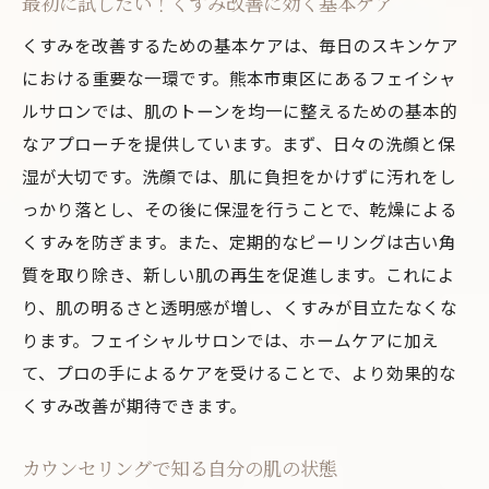
最初に試したい！くすみ改善に効く基本ケア
ユーザーが語る、実感できる変化
くすみを改善するための基本ケアは、毎日のスキンケア
最新美容機器を駆使した熊本市東区のフェイシ
における重要な一環です。熊本市東区にあるフェイシャ
ャルサロン体験記
ルサロンでは、肌のトーンを均一に整えるための基本的
最先端機器が実現するくすみ改善効果
なアプローチを提供しています。まず、日々の洗顔と保
実際に体験した施術の流れと効果
湿が大切です。洗顔では、肌に負担をかけずに汚れをし
っかり落とし、その後に保湿を行うことで、乾燥による
技術革新で進化する最新フェイシャルとは
くすみを防ぎます。また、定期的なピーリングは古い角
くすみ改善後の肌を写真で比較
質を取り除き、新しい肌の再生を促進します。これによ
施術後のアフターケアの重要性
り、肌の明るさと透明感が増し、くすみが目立たなくな
体験者が語る！通うことで得られる安心感
ります。フェイシャルサロンでは、ホームケアに加え
プロのエステティシャンが教える熊本市東区で
て、プロの手によるケアを受けることで、より効果的な
のくすみ改善法
くすみ改善が期待できます。
日常生活で実践できるくすみ改善法
プロがおすすめするスキンケアアイテム
カウンセリングで知る自分の肌の状態