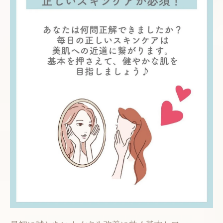
ン
利用者の声から学ぶサロン選びの注意点
技術力と居心地の良さを兼ね備えたサロン
とは
サロン選びで重視したいアフターケアの重
要性
美肌実現のためにチェックしたいポイント
熊本市東区で注目のフェイシャルサロンくすみ
改善の秘密に迫る
最新技術でくすみを撃退する秘密とは
サロンで行われる特別な施術の詳細
プロが教える、くすみが消えるメカニズム
肌の状態を劇的に変える秘密のアイテム
くすみ改善に効果を上げる新技術紹介