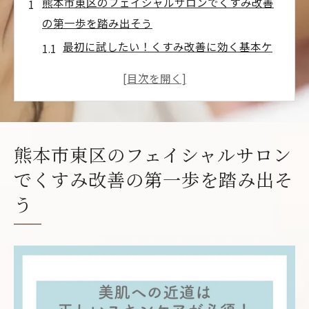
熊本市東区のフェイシャルサロンでくすみ改善
の第一歩を踏み出そう
最初に試したい！くすみ改善に効く基本ケ
ア
カウンセリングで知る自分の肌の状態
プロのアドバイスで最適な施術を選ぶ方法
東区のサロンが提供する特別な施術とは
熊本市東区のフェイシャルサロン
くすみ対策に効果的な成分を持つ製品紹介
でくすみ改善の第一歩を踏み出そ
肌のくすみを防ぐための日常ケア法
う
理想の美肌を手に入れる熊本市東区のフェイシ
ャルサロン選びのポイント
口コミを活用した信頼できるサロンの見極
め方
施術メニューから選ぶ！自分に合ったプラ