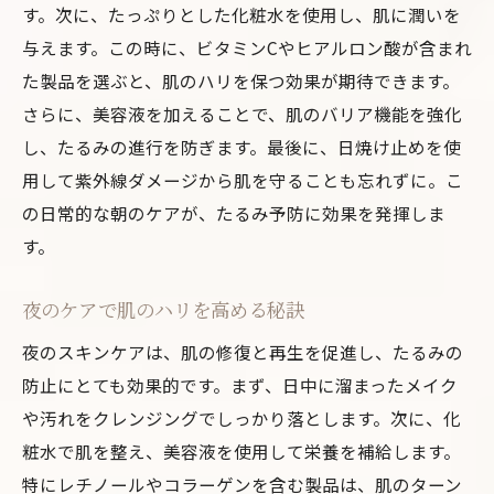
す。次に、たっぷりとした化粧水を使用し、肌に潤いを
日焼け止めで紫外線から肌を守る
与えます。この時に、ビタミンCやヒアルロン酸が含まれ
オーガニック製品で肌に優しいたるみ対策
た製品を選ぶと、肌のハリを保つ効果が期待できます。
エイジングケアに適したアイテムの見極め
さらに、美容液を加えることで、肌のバリア機能を強化
方
し、たるみの進行を防ぎます。最後に、日焼け止めを使
顔のたるみ改善に効果的なフェイシャルエクサ
用して紫外線ダメージから肌を守ることも忘れずに。こ
サイズ
の日常的な朝のケアが、たるみ予防に効果を発揮しま
簡単にできるフェイスヨガの紹介
す。
頬の筋肉を引き締めるエクササイズ
夜のケアで肌のハリを高める秘訣
毎日5分でできる顔トレーニング
リンパマッサージでむくみを解消
夜のスキンケアは、肌の修復と再生を促進し、たるみの
防止にとても効果的です。まず、日中に溜まったメイク
顔のツボ押しでたるみを防ぐ
や汚れをクレンジングでしっかり落とします。次に、化
顔のストレッチで肌にハリを与える
粧水で肌を整え、美容液を使用して栄養を補給します。
自然派スキンケアで肌に優しくたるみ防止
特にレチノールやコラーゲンを含む製品は、肌のターン