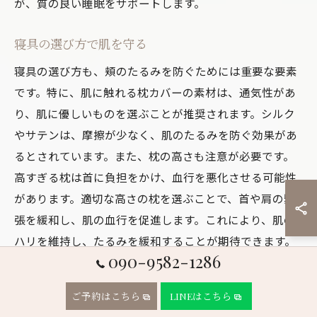
が、質の良い睡眠をサポートします。
寝具の選び方で肌を守る
寝具の選び方も、頬のたるみを防ぐためには重要な要素
です。特に、肌に触れる枕カバーの素材は、通気性があ
り、肌に優しいものを選ぶことが推奨されます。シルク
やサテンは、摩擦が少なく、肌のたるみを防ぐ効果があ
るとされています。また、枕の高さも注意が必要です。
高すぎる枕は首に負担をかけ、血行を悪化させる可能性
があります。適切な高さの枕を選ぶことで、首や肩の緊
張を緩和し、肌の血行を促進します。これにより、肌の
ハリを維持し、たるみを緩和することが期待できます。
090-9582-1286
快適な寝具環境を整えることが、毎日の肌ケアの一環と
して有効です。
ご予約はこちら
LINEはこちら