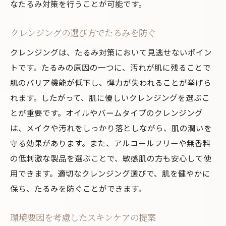
なたるみ対策を行うことが可能です。
栄養素の相乗効果で若々しい肌を保つ
日常生活の見直しでたるみを改善
クレンジングの選び方でたるみを防ぐ
ストレス管理が肌に与える影響
クレンジングは、たるみ対策において見逃せないポイン
運動習慣で血行促進とたるみ防止
トです。たるみの原因の一つに、汚れが肌に残ることで
正しい姿勢で顔のたるみを防ぐ
肌のバリア機能が低下し、弾力が失われることが挙げら
れます。したがって、肌に優しいクレンジングを選ぶこ
日常の小さな習慣が肌に与える効果
とが重要です。オイルやバームタイプのクレンジング
環境要因を考慮した生活空間の調整
は、メイクや汚れをしっかり落としながら、肌の潤いを
マインドフルネスで心と肌の健康を保つ
守る効果があります。また、アルコールフリーや無香料
の低刺激な製品を選ぶことで、敏感肌の方も安心して使
用できます。適切なクレンジング選びで、肌を健やかに
保ち、たるみを防ぐことができます。
環境要因を考慮したスキンケアの提案