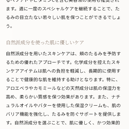
ます。週に一度のスペシャルケアを継続することで、た
適切な睡眠でたるみを撃退する方法
るみの目立たない若々しい肌を保つことができるでしょ
理想的な睡眠時間と肌への影響
う。
寝具の選び方で肌を守る
寝る前のリラックス法で睡眠の質を高める
自然派成分を使った肌に優しいケア
ホルモンバランスと睡眠の関係
自然派成分を用いたスキンケアは、頬のたるみを予防す
昼間の活動が夜の睡眠に与える影響
るための優れたアプローチです。化学成分を控えたスキ
快眠を促す生活習慣の見直し
ンケアアイテムは肌への負担を軽減し、長期的に使用す
ビタミンとたるみの関係性を徹底解説
ることで健康的な肌を維持する助けとなります。特に、
ビタミンCが肌に与える効果
アロエベラやカモミールなどの天然成分は肌の保湿力を
高め、柔らかい質感を保つ効果があります。また、ナチ
ビタミンEと抗酸化力の秘密
ュラルオイルやバターを使用した保湿クリームも、肌の
ビタミンAの肌再生効果を活かす
バリア機能を強化し、たるみを防ぐサポートを提供しま
マルチビタミンで総合的なたるみケア
す。自然派成分を選ぶことで、肌に優しく、かつ効果的
ビタミンB群と肌の健康維持