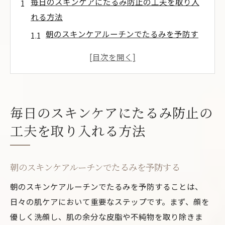
毎日のスキンケアにたるみ防止の工夫を取り入
れる方法
朝のスキンケアルーチンでたるみを予防す
る
夜のケアで肌のハリを高める秘訣
週に一度のスペシャルケアでたるみ対策
自然派成分を使った肌に優しいケア
毎日のスキンケアにたるみ防止の
クレンジングの選び方でたるみを防ぐ
工夫を取り入れる方法
環境要因を考慮したスキンケアの提案
たるみを撃退するための必須アイテムとは？
朝のスキンケアルーチンでたるみを予防する
たるみ専用の美容液の選び方
保湿クリームで肌に潤いを与える
朝のスキンケアルーチンでたるみを予防することは、
日々の肌ケアにおいて重要なステップです。まず、顔を
クレンジングオイルでしっかりメイクを落
優しく洗顔し、肌の余分な皮脂や不純物を取り除きま
とす