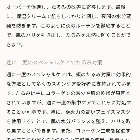
オーガニック成分のメリットを知る
オーバーを促進し、たるみの改善に寄与します。最後
手作りスキンケア用品の推奨
に、保湿クリームで肌をしっかりと潤し、夜間の水分蒸
自然由来のクレンザーで肌を清潔に保つ
発を防ぎます。このように夜のルーチンを徹底すること
植物オイルで肌を保湿する方法
で、肌のハリを引き出し、たるみを未然に防ぐことがで
きます。
アロマセラピーの効果をスキンケアに活か
す
週に一度のスペシャルケアでたるみ対策
化学成分を避けた商品選びのポイント
週に一度のスペシャルケアは、頬のたるみ対策に効果的
食生活を見直してたるみを防ぐ秘訣
な方法として多くのスキンケア愛好者に支持されていま
コラーゲンを増やす食材の紹介
す。たるみは主にコラーゲンの減少や肌の乾燥が原因と
ビタミン豊富なメニューで肌に栄養を
されていますが、週に一度の集中ケアでこれらに対処す
抗酸化物質を含む食品でたるみ予防
ることが可能です。特に、保湿力の高いフェイスマスク
水分をしっかり摂ることでハリを保つ
を使用することで、肌の水分バランスを整え、ハリを取
健康的な脂質の摂取で肌を柔らかく
り戻すことができます。また、コラーゲン生成を促進す
ストレスを食事で和らげる方法
るペプチドやビタミンCを含む美容液の使用も推奨され