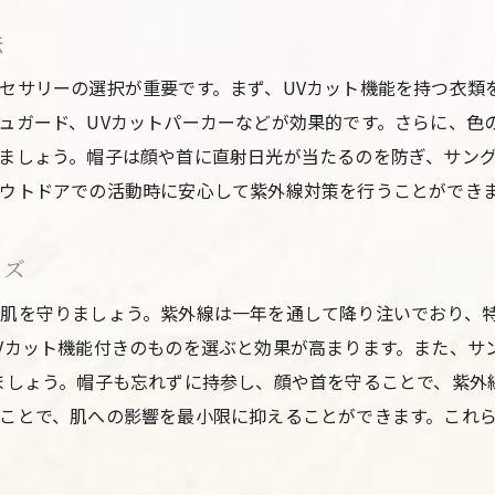
紫外線を防ぐための身近なアイテム活用術
法
普段の生活で紫外線を意識する習慣作り
セサリーの選択が重要です。まず、UVカット機能を持つ衣類
紫外線による美容リスクを最小限に抑える方法
ュガード、UVカットパーカーなどが効果的です。さらに、色
紫外線による美容ダメージとは
ましょう。帽子は顔や首に直射日光が当たるのを防ぎ、サン
美容専門家が薦める紫外線対策アイテム
ウトドアでの活動時に安心して紫外線対策を行うことができ
紫外線対策で美肌を保つためのヒント
紫外線による美容トラブルの種類と対処法
ッズ
美白を目指すための紫外線ケア
肌を守りましょう。紫外線は一年を通して降り注いでおり、
紫外線対策で美容効果を高めるライフスタイル
Vカット機能付きのものを選ぶと効果が高まります。また、サ
紫外線予防で健康的な夏を過ごすためのガイド
ましょう。帽子も忘れずに持参し、顔や首を守ることで、紫外
ことで、肌への影響を最小限に抑えることができます。これ
健康的な夏を迎えるための紫外線予防計画
家族全員で実践する紫外線対策