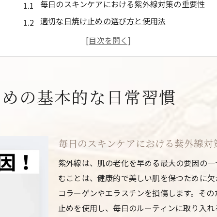
毎日のスキンケアにおける紫外線対策の重要性
適切な日焼け止めの選び方と使用法
紫外線から肌を守る食生活のポイント
衣類とアクセサリーで紫外線を防ぐ方法
外出時に取り入れるべき紫外線防止グッズ
子どもと一緒に実践する紫外線対策
ための基本的な日常習慣
紫外線による目のダメージを防ぐ最新テクニック
サングラスの選び方と活用法
目を紫外線から守る室内の工夫
毎日のスキンケアにおける紫外線対
コンタクトレンズでの紫外線対策
紫外線は、肌の老化を早める最大の要因の一
紫外線による目の健康被害と対策
むことは、健康的で美しい肌を保つために欠
眼科医が推奨する紫外線防止方法
コラーゲンやエラスチンを損傷します。その
日常生活で取り入れるアイケアテクニック
止めを使用し、毎日のルーティンに取り入れ