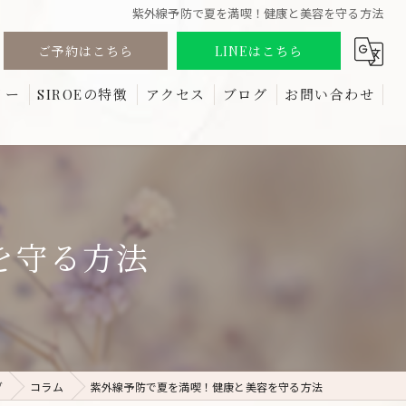
紫外線予防で夏を満喫！健康と美容を守る方法
ご予約はこちら
LINEはこちら
リー
SIROEの特徴
アクセス
ブログ
お問い合わせ
る質問
しみ
コラム
たるみ
リフトアップ
を守る方法
ほうれい線
しわ
グ
コラム
紫外線予防で夏を満喫！健康と美容を守る方法