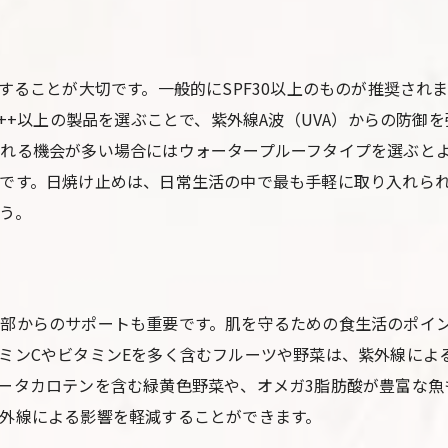
紫外線対策とアウトドア活動の両立
紫外線が肌に与える影響とその防ぎ方
することが大切です。一般的にSPF30以上のものが推奨されま
紫外線による肌老化のメカニズム
+++以上の製品を選ぶことで、紫外線A波（UVA）からの防
シミやそばかすを防ぐための紫外線ケア
れる機会が多い場合にはウォータープルーフタイプを選ぶとよ
肌の健康を維持するための紫外線対策
です。日焼け止めは、日常生活の中で最も手軽に取り入れら
紫外線が引き起こす肌トラブルとその予防
う。
紫外線ダメージから肌を守るスキンケア製品
日焼け後の肌のケアとリカバリー方法
日常生活に取り入れたい簡単な紫外線予防法
部からのサポートも重要です。肌を守るための食生活のポイ
忙しい人でも続けられる紫外線対策
ミンCやビタミンEを多く含むフルーツや野菜は、紫外線によ
朝のルーティンに組み込む紫外線予防
ータカロテンを含む緑黄色野菜や、オメガ3脂肪酸が豊富な魚
家庭でできる紫外線対策の工夫
外線による影響を軽減することができます。
外出先で簡単にできる紫外線対策