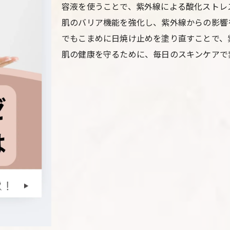
容液を使うことで、紫外線による酸化ストレ
免疫力を高める紫外線対策の重要性
肌のバリア機能を強化し、紫外線からの影響
免疫系に影響を与える紫外線のメカニズム
でもこまめに日焼け止めを塗り直すことで、
免疫力を保つための紫外線対策
肌の健康を守るために、毎日のスキンケアで
ストレス管理と紫外線対策の関係
健康的な生活習慣で免疫力アップ
免疫力をサポートする栄養素と食品
紫外線と免疫力に関する最新研究
夏の日差しを楽しむための紫外線予防の新常識
外出時に気を付ける紫外線予防のポイント
紫外線を味方にするレジャープラン
最新の紫外線予防アイテム紹介
紫外線対策がもたらすポジティブな効果
楽しく続けられる紫外線対策方法