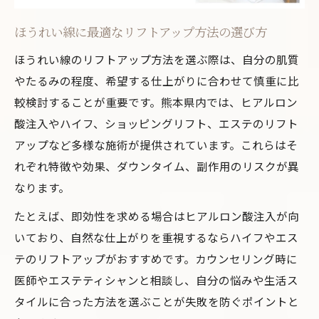
ほうれい線へのリフトアップ効果を検証す
ほうれい線に最適なリフトアップ方法の選び方
る
ほうれい線のリフトアップ方法を選ぶ際は、自分の肌質
体験者が語るリフトアップとほうれい線の
やたるみの程度、希望する仕上がりに合わせて慎重に比
変化
較検討することが重要です。熊本県内では、ヒアルロン
ほうれい線改善で実感できるリフトアップ
酸注入やハイフ、ショッピングリフト、エステのリフト
の魅力
アップなど多様な施術が提供されています。これらはそ
リフトアップ施術後のほうれい線変化まと
れぞれ特徴や効果、ダウンタイム、副作用のリスクが異
め
なります。
熊本県で感じる最新リフトアップ効果の実
たとえば、即効性を求める場合はヒアルロン酸注入が向
際
いており、自然な仕上がりを重視するならハイフやエス
ほうれい線を改善したいあなたに選び方のヒン
テのリフトアップがおすすめです。カウンセリング時に
ト
医師やエステティシャンと相談し、自分の悩みや生活ス
ほうれい線施術選びで大切な基準と注意点
タイルに合った方法を選ぶことが失敗を防ぐポイントと
リフトアップ方法で変わるほうれい線改善