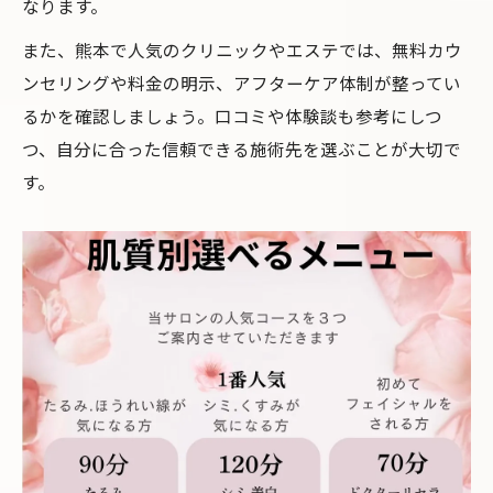
なります。
例
また、熊本で人気のクリニックやエステでは、無料カウ
ほうれい線対策に強いエステの見極め方
ンセリングや料金の明示、アフターケア体制が整ってい
カウンセリングで分かるほうれい線施術の
るかを確認しましょう。口コミや体験談も参考にしつ
違い
つ、自分に合った信頼できる施術先を選ぶことが大切で
失敗しないリフトアップとほうれい線治療
す。
選び
リフトアップの方法で変わる肌印象とは
ほうれい線が目立たなくなるリフトアップ
方法
ほうれい線改善で若々しい肌印象を手に入
れる
リフトアップ施術ごとのほうれい線効果の
違い