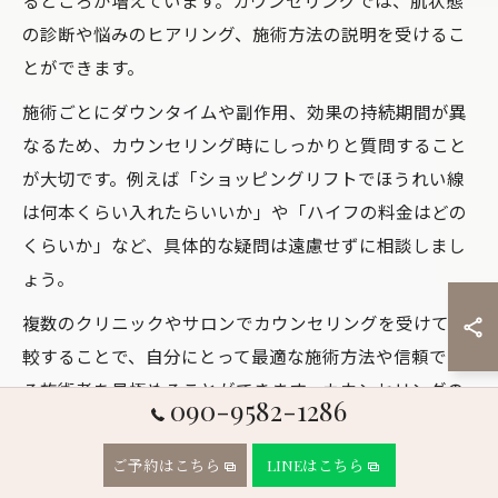
るところが増えています。カウンセリングでは、肌状態
の診断や悩みのヒアリング、施術方法の説明を受けるこ
とができます。
施術ごとにダウンタイムや副作用、効果の持続期間が異
なるため、カウンセリング時にしっかりと質問すること
が大切です。例えば「ショッピングリフトでほうれい線
は何本くらい入れたらいいか」や「ハイフの料金はどの
くらいか」など、具体的な疑問は遠慮せずに相談しまし
ょう。
複数のクリニックやサロンでカウンセリングを受けて比
較することで、自分にとって最適な施術方法や信頼でき
る施術者を見極めることができます。カウンセリングの
090-9582-1286
質は施術の満足度にも直結するため、納得いくまで情報
収集を心がけましょう。
ご予約はこちら
LINEはこちら