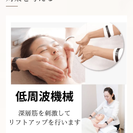
ほうれい線リフトアップの効果を実感する
ポイント
ほうれい線が気になる方へ熊本発の最新施術案
内
最新ほうれい線施術の特徴とリフトアップ
効果
ほうれい線改善で注目のエステ施術解説
ヒアルロン酸などで叶う自然なリフトアッ
プ
ほうれい線治療の施術選びで知っておきた
いこと
熊本のリフトアップ施術が選ばれる理由と
は
熊本県で実感するリフトアップ効果の真相