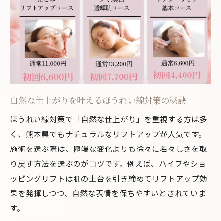
ほうれい線対策におすすめのリフトアップ
技術
自然な仕上がりのほうれい線リフトアップ
体験
美容皮膚で体感する熊本のほうれい線ケア事情
美容皮膚で人気のほうれい線リフトアップ
施術
自然な仕上がりを叶えるほうれい線対策の秘訣
ほうれい線改善に効く美容皮膚の最新技術
ほうれい線対策で「自然な仕上がり」を重視する方は多
熊本で注目のほうれい線ケアとリフトアッ
く、熊本県でもナチュラルなリフトアップが人気です。
プ特徴
施術を選ぶ際は、極端な変化よりも徐々に若々しさを取
ほうれい線ケアのプロが教える施術選び
り戻す方法を選ぶのがコツです。例えば、ハイフやショ
ッピングリフトは肌の土台を引き締めてリフトアップ効
美容皮膚科で受けられるほうれい線対策例
果を発揮しつつ、自然な表情を保ちやすいとされていま
す。