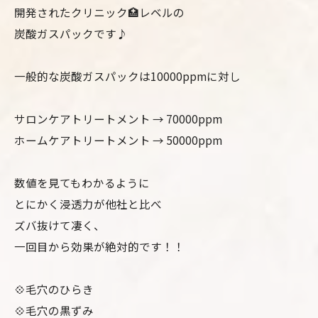
開発されたクリニック🏥レベルの
炭酸ガスパックです♪
一般的な炭酸ガスパックは10000ppmに対し
サロンケアトリートメント → 70000ppm
ホームケアトリートメント → 50000ppm
数値を見てもわかるように
とにかく浸透力が他社と比べ
ズバ抜けて凄く、
一回目から効果が絶対的です！！
💠毛穴のひらき
💠毛穴の黒ずみ