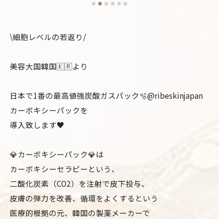
\細胞レベルの若返り/
美容大国韓国🇰🇷より
日本で1番の最高値強炭酸ガスパック🫧@ribeskinjapan
カーボキシーパックを
導入致します♥
💎カーボキシーパック💎は
カーボキシーセラピーという、
二酸化炭素（CO2）を注射で皮下投与、
皮膚の弾力を改善、循環をよくするという
医療的根拠の元、韓国の製薬メーカーで