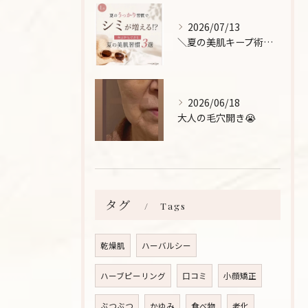
2026/07/13
＼夏の美肌キープ術をご紹介！/
2026/06/18
大人の毛穴開き😭
タグ
Tags
乾燥肌
ハーバルシー
ハーブピーリング
口コミ
小顔矯正
ぶつぶつ
かゆみ
食べ物
老化