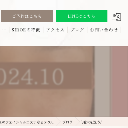
ご予約はこちら
LINEはこちら
リー
SIROEの特徴
アクセス
ブログ
お問い合わせ
る質問
しみ
コラム
たるみ
リフトアップ
ほうれい線
しわ
のフェイシャルエステならSIROE
ブログ
\毛穴を洗う/