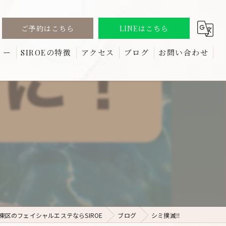
ご予約はこちら
LINEはこちら
リー
SIROEの特徴
アクセス
ブログ
お問い合わせ
る質問
しみ
コラム
たるみ
リフトアップ
ほうれい線
しわ
東区のフェイシャルエステならSIROE
ブログ
シミ撲滅‼️