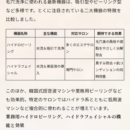
毛穴洗浄に使われる最新機器は、吸引型やピーリング型
など多様です。とくに注目されている二大機器の特徴を
比較しました。
機器名称
主な機能
対応サロン
期待できる効果
毛穴奥の角栓や皮
ハイドロピーリ
多くのエステサロ
水流＆吸引で洗浄
脂をやさしく分解
ング
ン
除去
黒ずみ除去＋肌コ
ハイドラフェイ
水流＆美容液の導
専門サロン
ンディションの同
シャル
入
時改善
このほか、韓国式超音波マシンや業務用ピーリングなど
も効果的。特定のサロンではハイドラ系とともに低周波
マシンなど複合的に使われることが増えています。
業務用ハイドロピーリング、ハイドラフェイシャルの機
能と効果