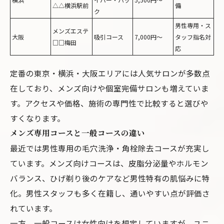
△△横浜駅前
備
ク
男性専用・ス
メンズエステ
大阪
吸引コース
7,000円～
タッフ指名対
□□梅田
応
定番の東京・横浜・大阪エリアには人気サロンが多数点
在しており、メンズ向けや個室完備サロンも増えていま
す。アクセスや価格、施術の専門性で比較すると選びや
すくなります。
メンズ専用コースと一般コースの違い
最近では男性専用の毛穴洗浄・角栓除去コースが充実し
ています。メンズ向けコースは、皮脂分泌量やホルモン
バランス、ひげ剃り後のケアなど男性特有の肌悩みに特
化。男性スタッフも多く在籍し、通いやすい点が評価さ
れています。
一方、一般コースは女性向けを想定していますが、ユニ