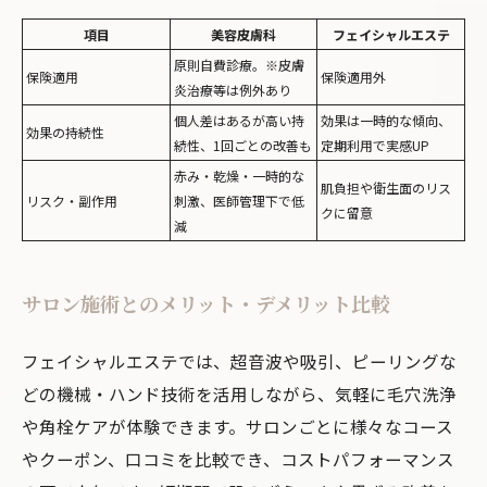
項目
美容皮膚科
フェイシャルエステ
原則自費診療。※皮膚
保険適用
保険適用外
炎治療等は例外あり
個人差はあるが高い持
効果は一時的な傾向、
効果の持続性
続性、1回ごとの改善も
定期利用で実感UP
赤み・乾燥・一時的な
肌負担や衛生面のリス
リスク・副作用
刺激、医師管理下で低
クに留意
減
サロン施術とのメリット・デメリット比較
フェイシャルエステでは、超音波や吸引、ピーリングな
どの機械・ハンド技術を活用しながら、気軽に毛穴洗浄
や角栓ケアが体験できます。サロンごとに様々なコース
やクーポン、口コミを比較でき、コストパフォーマンス