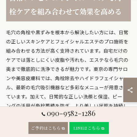
栓ケアを組み合わせて効果を高める
毛穴の角栓や黒ずみを根本から解決したい方には、日常
の正しいスキンケアとフェイシャルエステのプロ施術を
組み合わせる方法が高く支持されています。自宅だけの
ケアでは落としにくい皮脂や汚れも、エステなら毛穴の
奥まで徹底的に洗浄できるが魅力です。東京の専門サロ
ンや美容皮膚科では、角栓除去やハイドラフェイシャ
ル、最新の毛穴吸引機器など多彩なメニューが用意され
ています。加えて、日常的な正しい洗顔と保湿、ピーリ
ングの活用が角栓蓄積を防ぎ、より美しい状態を持続し
090-9582-1286
やすくなります。下記の表でよくある角栓対策法を比較
します。
ご予約はこちら
LINEはこちら