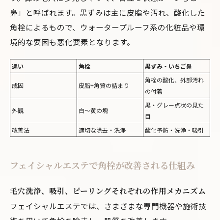
鼻」と呼ばれます。黒ずみは主に皮脂や汚れ、酸化した
角栓によるもので、ウォータープルーフ系の化粧品や環
境的な要因も悪化要素となります。
違い
角栓
黒ずみ・いちご鼻
角栓の酸化、外部汚れ
成因
皮脂+角質の詰まり
の付着
黒・グレー点状の見た
外観
白〜黄の塊
目
改善法
適切な除去・洗浄
酸化予防・洗浄・吸引
フェイシャルエステで角栓が改善される仕組み
毛穴洗浄、吸引、ピーリングそれぞれの作用メカニズム
フェイシャルエステでは、さまざまな専門機器や施術技