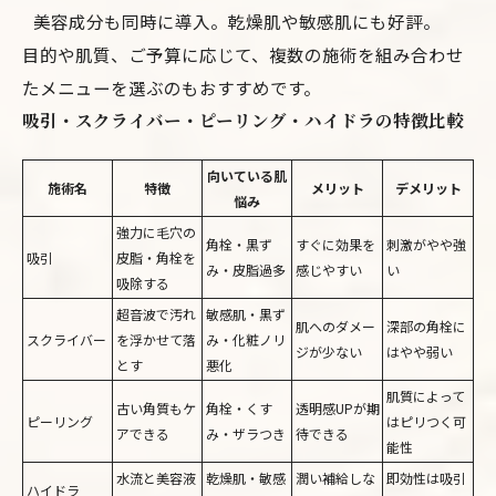
美容成分も同時に導入。乾燥肌や敏感肌にも好評。
目的や肌質、ご予算に応じて、複数の施術を組み合わせ
たメニューを選ぶのもおすすめです。
吸引・スクライバー・ピーリング・ハイドラの特徴比較
向いている肌
施術名
特徴
メリット
デメリット
悩み
強力に毛穴の
角栓・黒ず
すぐに効果を
刺激がやや強
吸引
皮脂・角栓を
み・皮脂過多
感じやすい
い
吸除する
超音波で汚れ
敏感肌・黒ず
肌へのダメー
深部の角栓に
スクライバー
を浮かせて落
み・化粧ノリ
ジが少ない
はやや弱い
とす
悪化
肌質によって
古い角質もケ
角栓・くす
透明感UPが期
ピーリング
はピリつく可
アできる
み・ザラつき
待できる
能性
水流と美容液
乾燥肌・敏感
潤い補給しな
即効性は吸引
ハイドラ