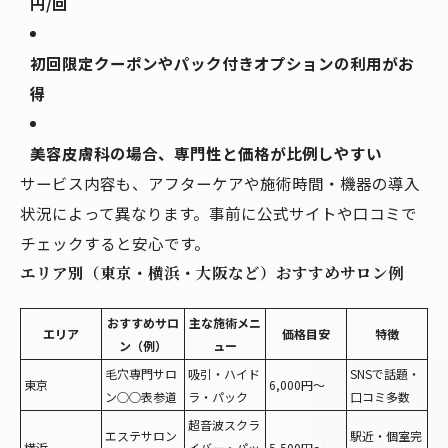
円/回
初回限定クーポンやパック付きオプションの利用がお
得
美容皮膚科の場合、専門性と価格が比例しやすい
サービス内容も、アフターケアや施術時間・機器の導入
状況によって異なります。事前に公式サイトや口コミで
チェックすると安心です。
エリア別（東京・横浜・大阪など）おすすめサロン例
おすすめサロ
主な施術メニ
エリア
価格目安
特徴
ン（例）
ュー
毛穴専門サロ
吸引・ハイド
SNSで話題・
東京
6,000円～
ン○○表参道
ラ・パック
口コミ多数
超音波スクラ
エステサロン
駅近・個室完
横浜
イバー・パッ
5,500円～