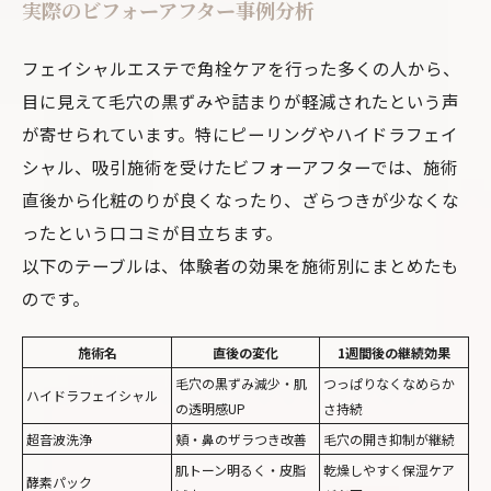
実際のビフォーアフター事例分析
フェイシャルエステで角栓ケアを行った多くの人から、
目に見えて毛穴の黒ずみや詰まりが軽減されたという声
が寄せられています。特にピーリングやハイドラフェイ
シャル、吸引施術を受けたビフォーアフターでは、施術
直後から化粧のりが良くなったり、ざらつきが少なくな
ったという口コミが目立ちます。
以下のテーブルは、体験者の効果を施術別にまとめたも
のです。
施術名
直後の変化
1週間後の継続効果
毛穴の黒ずみ減少・肌
つっぱりなくなめらか
ハイドラフェイシャル
の透明感UP
さ持続
超音波洗浄
頬・鼻のザラつき改善
毛穴の開き抑制が継続
肌トーン明るく・皮脂
乾燥しやすく保湿ケア
酵素パック