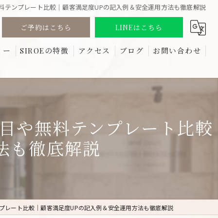
料テンプレート比較｜顧客満足度UPの記入例＆安全運用方法も徹底解説
ご予約はこちら
LINEはこちら
リー
SIROEの特徴
アクセス
ブログ
お問い合わせ
る質問
しみ
コラム
たるみ
目や無料テンプレート比較
リフトアップ
法も徹底解説
ほうれい線
しわ
プレート比較｜顧客満足度UPの記入例＆安全運用方法も徹底解説