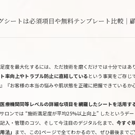
グシートは必須項目や無料テンプレート比較｜顧
満足度を最大化するには、ただ技術を磨くだけでは十分ではあ
ート率向上やトラブル防止に直結している
という事実をご存じ
…』『お客様の本当の悩みや肌状態を正確に把握できているか
医療機関同等レベルの詳細な項目を網羅したシートを活用する
ロンでは “施術満足度が平均25%以上向上” したというデ
記入・管理のコツ、そして今注目のデジタル化まで、
今すぐ
活用法」
まで、この1ページで全てわかるので、ぜひ最後までご