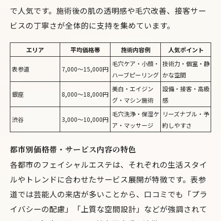
で人気です。施術後の肌の透明感や毛穴改善、接客サー
ビスの丁寧さが全体的に支持を集めています。
エリア
平均価格帯
施術内容例
人気ポイント
毛穴ケア・小顔・
技術力・個室・静
表参道
7,000〜15,000円
ハーブピーリング
かな空間
美白・エイジン
設備・接客・高級
銀座
8,000〜18,000円
グ・マシン施術
感
毛穴洗浄・保湿ケ
リーズナブル・予
渋谷
3,000〜10,000円
ア・マッサージ
約しやすさ
都市別価格帯・サービス内容の特色
各都市のフェイシャルエステは、それぞれの生活スタイ
ルやトレンドに合わせたサービス展開が特徴です。表参
道では芸能人の来店が多いことから、口コミでも「プラ
イバシーの配慮」「上質な空間設計」などが強調されて