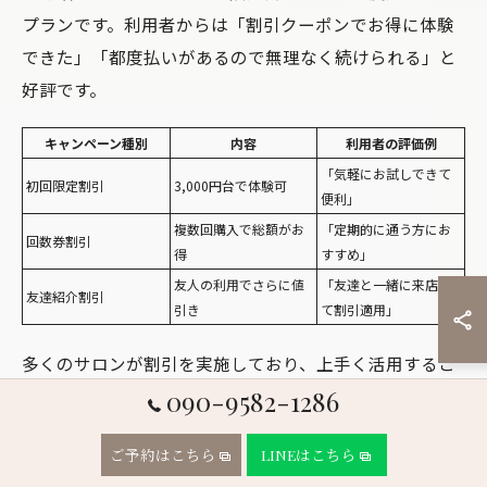
プランです。利用者からは「割引クーポンでお得に体験
できた」「都度払いがあるので無理なく続けられる」と
好評です。
キャンペーン種別
内容
利用者の評価例
「気軽にお試しできて
初回限定割引
3,000円台で体験可
便利」
複数回購入で総額がお
「定期的に通う方にお
回数券割引
得
すすめ」
友人の利用でさらに値
「友達と一緒に来店し
友達紹介割引
引き
て割引適用」
多くのサロンが割引を実施しており、上手く活用するこ
とでコストを抑えつつ継続できます。
090-9582-1286
実際の割引利用者の声と効果の満足度
ご予約はこちら
LINEはこちら
実際に割引を利用した人の口コミでは、「クーポン利用