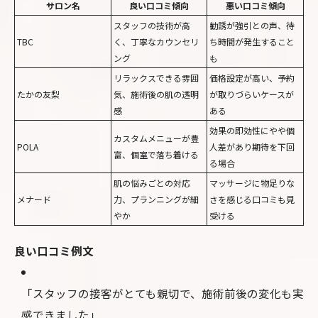
サロン名
良い口コミ傾向
悪い口コミ傾向
スタッフの技術が高
勧誘が強引との声、待
TBC
く、丁寧なカウンセリ
ち時間が発生すること
ング
も
リラックスできる雰囲
価格設定が高い、予約
たかの友梨
気、施術後の肌の透明
が取りづらいケースが
感
ある
効果の即効性にやや個
カスタムメニューが豊
POLA
人差があり期待を下回
富、個室で落ち着ける
る場合
肌の悩みごとの対応
マッサージに物足りな
メナード
力、プランニングが細
さを感じる口コミも見
やか
受ける
良い口コミ例文
「スタッフの接客がとても親切で、施術前後の変化も実
感できました」