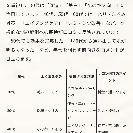
を重視し、30代は「保湿」「美白」「肌のキメ向上」に
注目しています。40代、50代、60代では「ハリ・たるみ
対策」「エイジングケア」「シミ・シワ改善」など、本
格的な悩み解消への期待が口コミに反映されています。
「50代でも効果を実感した」「40代から通い出して肌が
明るくなった」など、年代を問わず前向きなコメントが
目立ちます。
サロン選びのポイ
年代
よくある悩み
支持される施術
ント
毛穴洗浄・ピーリ
20代
毛穴・ニキビ
料金・通いやすさ
ング
保湿・美白・フェ
30代
乾燥・くすみ
イシャルマッサー
効果・技術力
ジ
エイジング・リフ
個室・落ち着いた
40代
小じわ・たるみ
トアップ
雰囲気