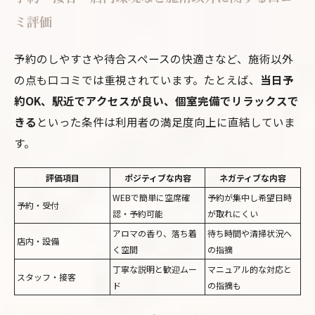
ミ評価
予約のしやすさや待合スペースの快適さなど、施術以外
の点も口コミでは重視されています。たとえば、
当日予
約OK、駅近でアクセスが良い、個室完備でリラックスで
きる
といった条件は利用者の満足度向上に直結していま
す。
評価項目
ポジティブな内容
ネガティブな内容
WEBで簡単に空席確
予約が集中し希望日時
予約・受付
認・予約可能
が取れにくい
アロマの香り、落ち着
待ち時間や清掃状況へ
店内・設備
く空間
の指摘
丁寧な説明と歓迎ムー
マニュアル的な対応と
スタッフ・接客
ド
の指摘も