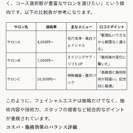
く、コース選択肢が豊富なサロンを選びたい」という傾
向です。以下の比較表が参考になります。
サロン名
価格帯
主なメニュー
口コミポイント
「都度払いできる
毛穴洗浄・美白フ
サロンA
4,000円～
から無理なく通え
ェイシャル
る」
エイジングケア・
「施術後の変化に
サロンB
7,000円～
リフトUP
驚いた」
「高級感と施術技
特殊機器・贅沢パ
サロンC
10,000円～
術が段違い。記念
ック
日に最適」
このように、フェイシャルエステは価格だけでなく、施
術内容や技術力、スタッフの接客など総合的なポイント
が重視されています。
コスパ・施術効果のバランス評価