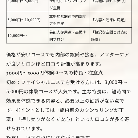
3,000円～5,000円
が中心、カウンセリン
「気軽に試せて安心」
グ重視
本格的な施術や内部ケ
6,000円～10,000円
「内容と効果に満足」
アも充実
芸能人御用達・高級志
「贅沢な空間と対応に
10,000円～
向サロン
感激」
価格が安いコースでも内部の設備や接客、アフターケア
が良いサロンほど口コミ評価が高まります。
3000円～5000円体験コースの特長・注意点
初めてフェイシャルエステを受ける方には、3,000円～
5,000円の体験コースが人気です。主な特長は、短時間で
効果を体感できる内容と、必要以上の勧誘がない点で
す。ポイントとしては「施術前のカウンセリングが丁
寧」「押し売りがなくて安心」といった口コミが多く寄
せられています。
ただし、以下の点には注意が必要です。