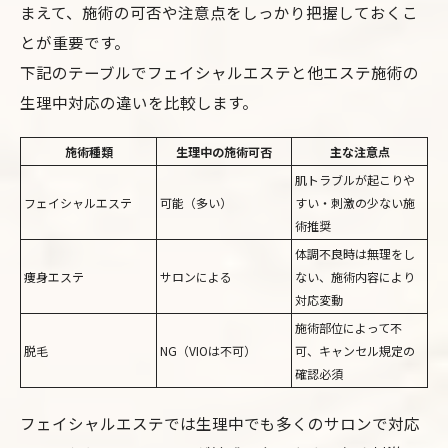
まえて、施術の可否や注意点をしっかり把握しておくこ
とが重要です。
下記のテーブルでフェイシャルエステと他エステ施術の
生理中対応の違いを比較します。
施術種類
生理中の施術可否
主な注意点
肌トラブルが起こりや
フェイシャルエステ
可能（多い）
すい・刺激の少ない施
術推奨
体調不良時は無理をし
痩身エステ
サロンによる
ない、施術内容により
対応変動
施術部位によって不
脱毛
NG（VIOは不可）
可、キャンセル規定の
確認必須
フェイシャルエステでは生理中でも多くのサロンで対応