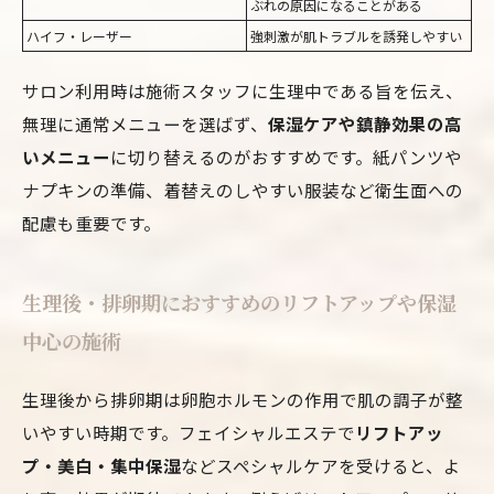
ぶれの原因になることがある
ハイフ・レーザー
強刺激が肌トラブルを誘発しやすい
サロン利用時は施術スタッフに生理中である旨を伝え、
無理に通常メニューを選ばず、
保湿ケアや鎮静効果の高
いメニュー
に切り替えるのがおすすめです。紙パンツや
ナプキンの準備、着替えのしやすい服装など衛生面への
配慮も重要です。
生理後・排卵期におすすめのリフトアップや保湿
中心の施術
生理後から排卵期は卵胞ホルモンの作用で肌の調子が整
いやすい時期です。フェイシャルエステで
リフトアッ
プ・美白・集中保湿
などスペシャルケアを受けると、よ