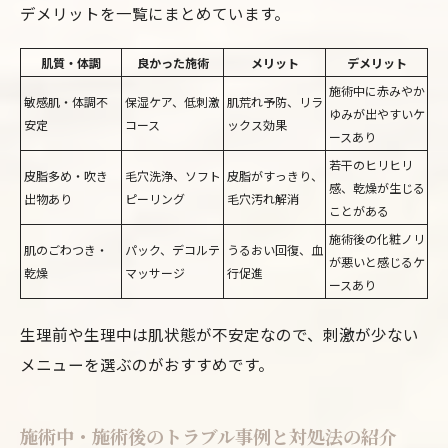
デメリットを一覧にまとめています。
肌質・体調
良かった施術
メリット
デメリット
施術中に赤みやか
敏感肌・体調不
保湿ケア、低刺激
肌荒れ予防、リラ
ゆみが出やすいケ
安定
コース
ックス効果
ースあり
若干のヒリヒリ
皮脂多め・吹き
毛穴洗浄、ソフト
皮脂がすっきり、
感、乾燥が生じる
出物あり
ピーリング
毛穴汚れ解消
ことがある
施術後の化粧ノリ
肌のごわつき・
パック、デコルテ
うるおい回復、血
が悪いと感じるケ
乾燥
マッサージ
行促進
ースあり
生理前や生理中は肌状態が不安定なので、刺激が少ない
メニューを選ぶのがおすすめです。
施術中・施術後のトラブル事例と対処法の紹介