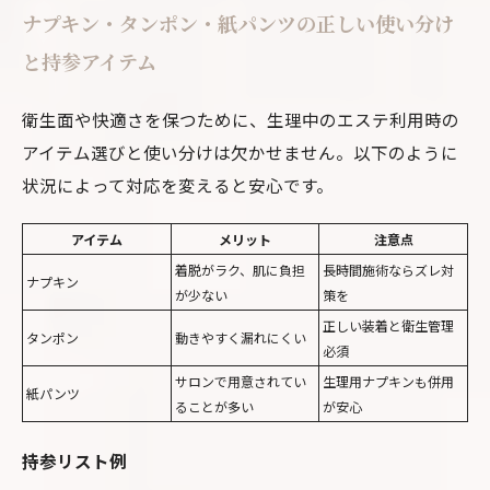
ナプキン・タンポン・紙パンツの正しい使い分け
と持参アイテム
衛生面や快適さを保つために、生理中のエステ利用時の
アイテム選びと使い分けは欠かせません。以下のように
状況によって対応を変えると安心です。
アイテム
メリット
注意点
着脱がラク、肌に負担
長時間施術ならズレ対
ナプキン
が少ない
策を
正しい装着と衛生管理
タンポン
動きやすく漏れにくい
必須
サロンで用意されてい
生理用ナプキンも併用
紙パンツ
ることが多い
が安心
持参リスト例