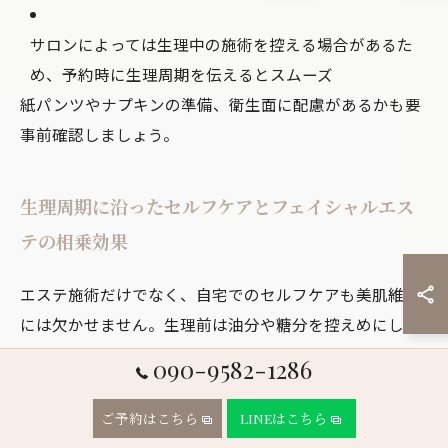
サロンによっては生理中の施術を控える場合があるた
め、予約時に生理周期を伝えるとスムーズ
紙パンツやナプキンの準備、衛生面に配慮があるかも要
事前確認しましょう。
生理周期に沿ったセルフケアとフェイシャルエス
テの相乗効果
エステ施術だけでなく、自宅でのセルフケアも美肌維持
には欠かせません。生理前は油分や糖分を控えめにし、
保湿を重視したケアを行いましょう。生理中は肌への摩
090-9582-1286
擦を避け、低刺激のスキンケアを選ぶと安心です。生理
後はビタミンやミネラルを積極的に摂ることで、エステ
ご予約はこちら
LINEはこちら
の相乗効果を感じやすくなります。