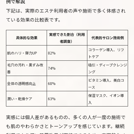
例で解説
下記は、実際のエステ利用者の声や施術で多く体感され
ている効果の比較表です。
実感できた割合（利用
具体的な効果
代表的サロン施術例
者調査）
コラーゲン導入、リフ
肌のハリ・弾力UP
82%
トケア
毛穴の汚れ・黒ずみ改
吸引・ディープクレンジ
74%
善
ング
ビタミン導入、美白コ
全体の透明感向上
68%
ース
保湿マスク、イオン導
潤い・乾燥ケア
63%
入
実感には個人差があるものの、多くの人が一度の施術で
も肌のやわらかさとトーンアップを感じています。継続