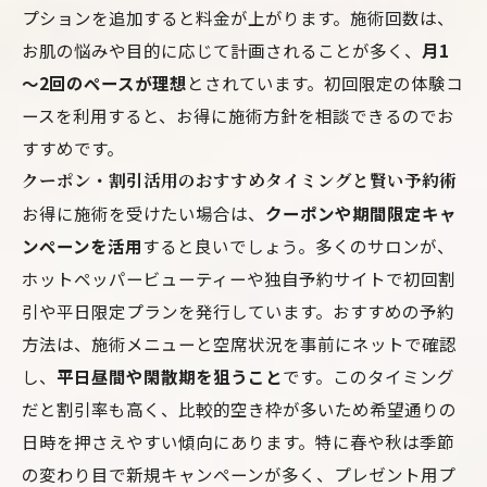
プションを追加すると料金が上がります。施術回数は、
お肌の悩みや目的に応じて計画されることが多く、
月1
～2回のペースが理想
とされています。初回限定の体験コ
ースを利用すると、お得に施術方針を相談できるのでお
すすめです。
クーポン・割引活用のおすすめタイミングと賢い予約術
お得に施術を受けたい場合は、
クーポンや期間限定キャ
ンペーンを活用
すると良いでしょう。多くのサロンが、
ホットペッパービューティーや独自予約サイトで初回割
引や平日限定プランを発行しています。おすすめの予約
方法は、施術メニューと空席状況を事前にネットで確認
し、
平日昼間や閑散期を狙うこと
です。このタイミング
だと割引率も高く、比較的空き枠が多いため希望通りの
日時を押さえやすい傾向にあります。特に春や秋は季節
の変わり目で新規キャンペーンが多く、プレゼント用プ