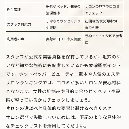
器具やベッド、個室の
サロンの見学や口コミ
衛生管理
清潔維持
でチェック
丁寧なカウンセリング
初回相談や説明時の印
スタッフ対応力
や説明
象で判断
予約サイトやSNSで参考
利用者の声
実際の口コミや人気度
に
スタッフが公式な美容資格を保有しているか、毛穴のケ
アなど細かな施術にも配慮しているかも要確認ポイント
です。ホットペッパービューティー熊本や人気のエステ
サロンランキングでは、口コミが多いサロンが安心材料
となります。女性の肌悩みや目的に合わせてベッドや設
備が整っているかもチェックしましょう。
サロンの選ぶべき具体的な要素と避けるべきリスク
サロン選びで失敗しないためには、下記のような具体的
なチェックリストを活用してください。