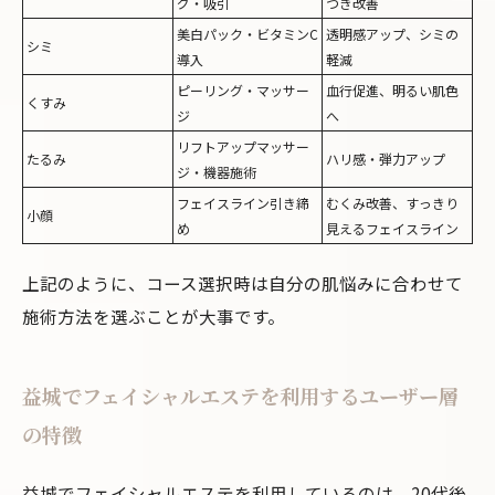
グ・吸引
つき改善
美白パック・ビタミンC
透明感アップ、シミの
シミ
導入
軽減
ピーリング・マッサー
血行促進、明るい肌色
くすみ
ジ
へ
リフトアップマッサー
たるみ
ハリ感・弾力アップ
ジ・機器施術
フェイスライン引き締
むくみ改善、すっきり
小顔
め
見えるフェイスライン
上記のように、コース選択時は自分の肌悩みに合わせて
施術方法を選ぶことが大事です。
益城でフェイシャルエステを利用するユーザー層
の特徴
益城でフェイシャルエステを利用しているのは、20代後