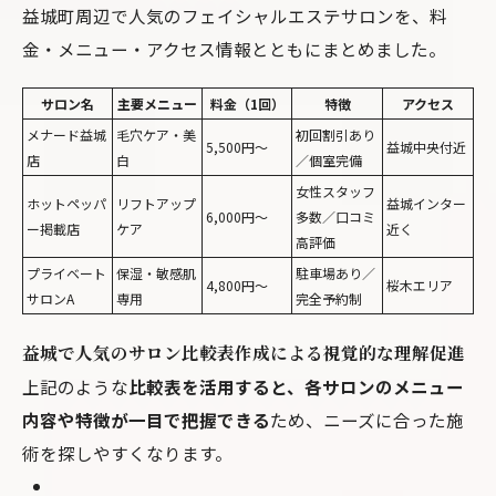
益城町周辺で人気のフェイシャルエステサロンを、料
金・メニュー・アクセス情報とともにまとめました。
サロン名
主要メニュー
料金（1回）
特徴
アクセス
メナード益城
毛穴ケア・美
初回割引あり
5,500円～
益城中央付近
店
白
／個室完備
女性スタッフ
ホットペッパ
リフトアップ
益城インター
6,000円～
多数／口コミ
ー掲載店
ケア
近く
高評価
プライベート
保湿・敏感肌
駐車場あり／
4,800円～
桜木エリア
サロンA
専用
完全予約制
益城で人気のサロン比較表作成による視覚的な理解促進
上記のような
比較表を活用すると、各サロンのメニュー
内容や特徴が一目で把握できる
ため、ニーズに合った施
術を探しやすくなります。