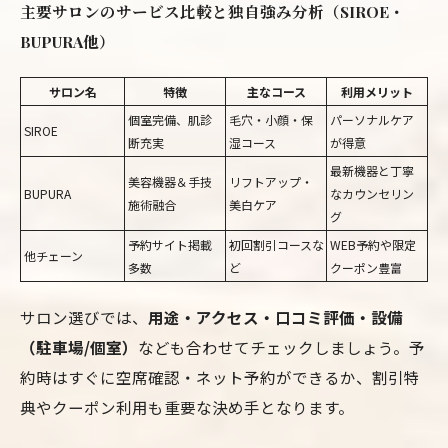
主要サロンのサービス比較と独自強み分析（SIROE・
BUPURA他）
サロン名
特徴
主なコース
利用メリット
個室完備、肌診
毛穴・小顔・保
パーソナルケア
SIROE
断充実
湿コース
が得意
最新機器と丁寧
美容機器＆手技
リフトアップ・
BUPURA
なカウンセリン
施術融合
美白ケア
グ
予約サイト掲載
初回割引コースな
WEB予約や限定
他チェーン
多数
ど
クーポン豊富
サロン選びでは、
用途・アクセス・口コミ評価・設備
（駐車場/個室）
なども合わせてチェックしましょう。予
約時はすぐに空席確認・ネット予約ができるか、割引特
典やクーポン利用も重要な決め手となります。