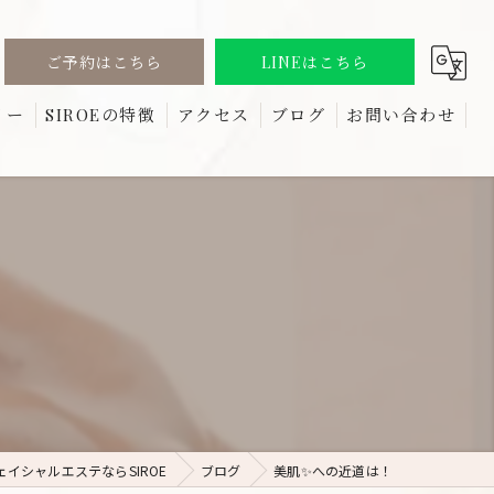
ご予約はこちら
LINEはこちら
リー
SIROEの特徴
アクセス
ブログ
お問い合わせ
る質問
しみ
コラム
たるみ
リフトアップ
ほうれい線
しわ
イシャルエステならSIROE
ブログ
美肌✨への近道は！