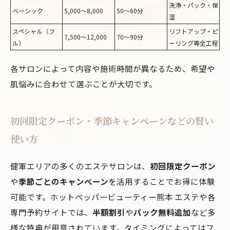
洗浄・パック・保
ベーシック
5,000〜8,000
50～60分
湿
スペシャル（フ
リフトアップ・ピ
7,500〜12,000
70〜90分
ル）
ーリング等全工程
各サロンによって内容や施術時間が異なるため、希望や
肌悩みに合わせて選ぶことが大切です。
初回限定クーポン・季節キャンペーンなどの賢い
使い方
健軍エリアの多くのエステサロンは、
初回限定クーポン
や
季節ごとのキャンペーン
を活用することでお得に体験
可能です。ホットペッパービューティー熊本 エステや各
専門予約サイトでは、
半額割引
や
パック無料追加
など多
様な特典が用意されています。タイミングによってはフ