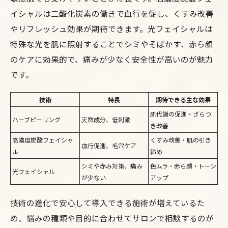
イシャルは二酸化炭素の働きで血行を促し、くすみ改善
やリフレッシュ効果が期待できます。光フェイシャルは
特殊な光を肌に照射することでシミやそばかす、赤ら顔
のケアに効果的で、痛みが少なく安全性が高いのが魅力
です。
技術
特長
期待できる主な効果
肌代謝の促進・ざらつ
ハーブピーリング
天然成分、低刺激
き改善
高濃度炭酸フェイシャ
くすみ改善・肌の引き
血行促進、毛穴ケア
ル
締め
シミや赤み対策、痛み
色ムラ・赤ら顔・トーン
光フェイシャル
が少ない
アップ
技術の進化で安心して導入できる施術が増えているた
め、悩みの種類や目的に合わせてサロンで相談するのが