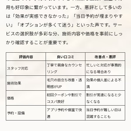
用も好印象に繋がっています。一方、悪評として多いの
は「効果が実感できなかった」「当日予約が埋まりやす
い」「オプションが多くて迷う」といった声です。サー
ビスの選択肢が多彩な分、施術内容や価格を事前にしっ
かり確認することが重要です。
評価内容
良い口コミ
改善点・悪評
丁寧で親身なカウンセ
忙しいと対応が事務的
スタッフ対応
リング
になる場合あり
毛穴の目立ち改善・透
効果の個人差による不
施術効果
明感がUP
満
初回クーポンや割引で
割引が常連になると少
価格
コスパ良好
なくなる
アプリ予約や個室で快
当日予約が難しい日は
予約・設備
適
混雑することも