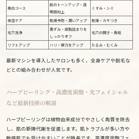
肌のトーンアップ・透
美白コース
くすみ・シミ
明感向上
保湿ケア
乾燥予防・潤いアップ
乾燥・カサつき
黒ずみ・皮脂詰まりを
毛穴洗浄
毛穴の開き・角栓
しっかりオフ
リフトアップ
ハリ・弾力をアップ
たるみ・むくみ
最新マシンを導入したサロンも多く、全身ケアや脱毛な
どとの組み合わせが人気です。
ハーブピーリング・高濃度炭酸・光フェイシャル
など最新技術の解説
ハーブピーリングは植物由来成分でやさしく角質を除去
し、肌の新陳代謝を促進します。肌トラブルが多い方や
敏感肌でも受けやすいことが特長です。高濃度炭酸フェ