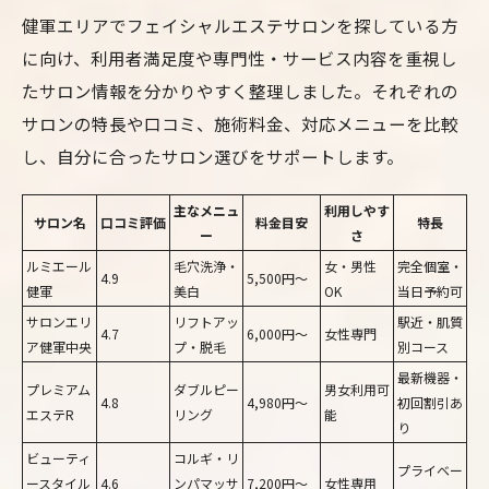
健軍エリアでフェイシャルエステサロンを探している方
に向け、利用者満足度や専門性・サービス内容を重視し
たサロン情報を分かりやすく整理しました。それぞれの
サロンの特長や口コミ、施術料金、対応メニューを比較
し、自分に合ったサロン選びをサポートします。
主なメニュ
利用しやす
サロン名
口コミ評価
料金目安
特長
ー
さ
ルミエール
毛穴洗浄・
女・男性
完全個室・
4.9
5,500円～
健軍
美白
OK
当日予約可
サロンエリ
リフトアッ
駅近・肌質
4.7
6,000円～
女性専門
ア健軍中央
プ・脱毛
別コース
最新機器・
プレミアム
ダブルピー
男女利用可
4.8
4,980円～
初回割引あ
エステR
リング
能
り
ビューティ
コルギ・リ
プライベー
ースタイル
4.6
ンパマッサ
7,200円～
女性専用