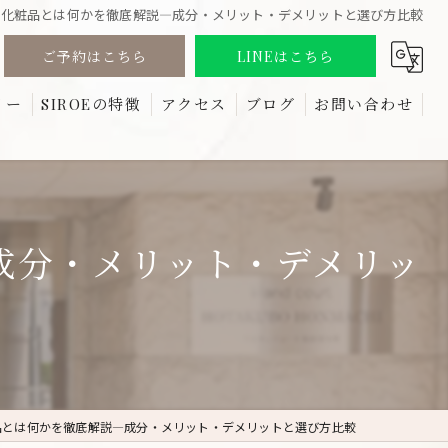
加化粧品とは何かを徹底解説―成分・メリット・デメリットと選び方比較
ご予約はこちら
LINEはこちら
リー
SIROEの特徴
アクセス
ブログ
お問い合わせ
る質問
しみ
コラム
たるみ
成分・メリット・デメリッ
リフトアップ
ほうれい線
しわ
品とは何かを徹底解説―成分・メリット・デメリットと選び方比較