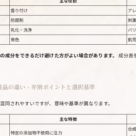
主な役割
香り付け
ア
防腐剤
刺
乳化・洗浄
バ
発色
肌
の成分をできるだけ避けた方がよい場合があります。
成分表
品の違い - 弁別ポイントと選択基準
は混同されやすいですが、意味や基準が異なります。
主な特徴
合
特定の添加物不使用に注力